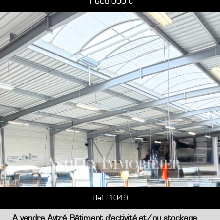
1 608 000 €
RECHERCHE
+ de critères
+
5KM
10KM
25KM
Critères supplémentaires
Piscine
Parking
Terrasse
Ref : 1049
A vendre Aytré Bâtiment d'activité et/ou stockage