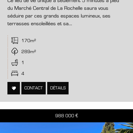
Ce lieu de vie unique à seulement 5 minutes à pied
du Marché Central de La Rochelle saura vous
séduire par ces grands espaces lumineux, ses
terrasses ensoleillées et sa...
170m²
289m²
1
4
CONTACT
DÉTAILS
988 000
€