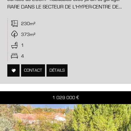
RARE DANS LE SECTEUR DE L'HYPER-CENTRE DE...
230m²
373m²
1
4
CONTACT
DÉTAILS
1 029 000
€