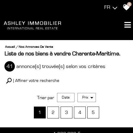
0
FR
Accueil
Nos Annonces De Vente
Liste de nos biens à vendre Charente-Maritime.
41
annonce(s) trouvée(s) selon vos critères
Affiner votre recherche
Trier par
Date
Prix
Vente
1
2
3
4
5