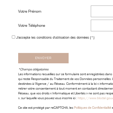
Votre Prénom
Votre Téléphone
J'accepte les conditions d'utilisation des données (*)
ENVOYER
*Champs obligatoires
Les informations recueillies sur ce formulaire sont enregistrées dan
qui reste Responsable du Traitement de vos Données personnelles. La
destinées à l'Agence / au Réseau. Conformément à la loi « informatique
retirer votre consentement à tout moment en contactant directement
Réseau, que vos droits « Informatique et Libertés » ne sont pas resp
», sur laquelle vous pouvez vous inscrire ici :
https://www.bloctel.gouv
Ce site est protégé par reCAPTCHA, les
Politiques de Confidentialité
e