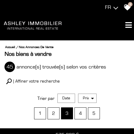
0
FR
Accueil
Nos Annonces De Vente
Nos biens à vendre
45
annonce(s) trouvée(s) selon vos critères
Affiner votre recherche
Trier par
Date
Prix
Vente
1
2
3
4
5