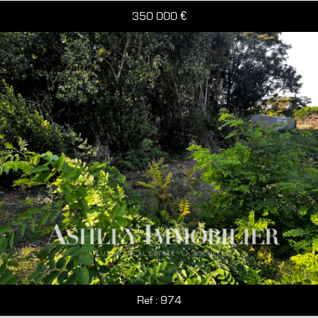
350 000
€
Ref : 974