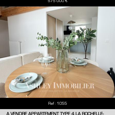
575 000
€
RECHERCHE
+ de critères
+
5KM
10KM
25KM
Critères supplémentaires
Piscine
Parking
Terrasse
Ref : 1055
A VENDRE APPARTEMENT TYPE 4 LA ROCHELLE-