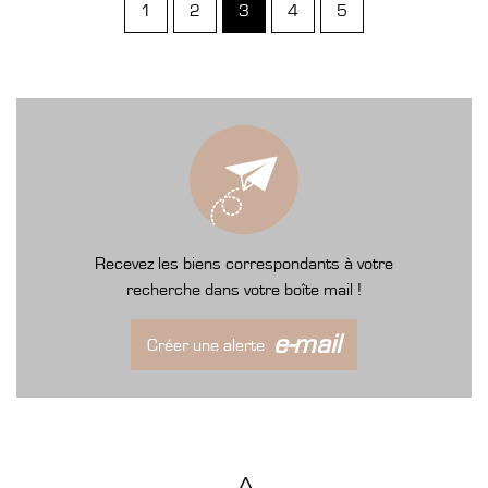
1
2
3
4
5
Recevez les biens correspondants à votre
recherche dans votre boîte mail !
e-mail
Créer une alerte