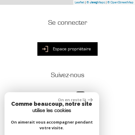
Leaflet
|
©
Jawg
Maps
|
© OpenStreetMap
Se connecter
Espace propriétaire
Suivez-nous
On en reste là
Comme beaucoup, notre site
utilise les cookies
On aimerait vous accompagner pendant
votre visite.
site réalisé par