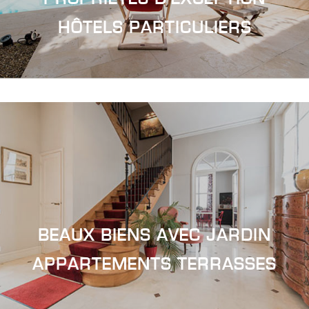
HÔTELS
PARTICULIERS
BEAUX BIENS
AVEC JARDIN
APPARTEMENTS
TERRASSES