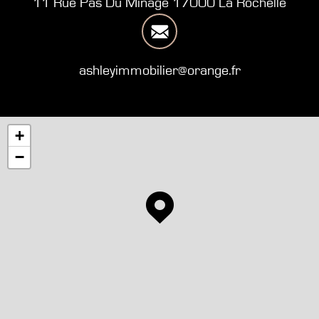
11 Rue Pas Du Minage 17000 La Rochelle
ashleyimmobilier@orange.fr
+
−