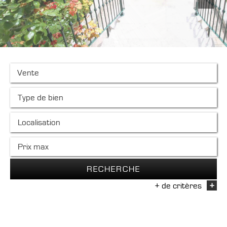
Vente
RECHERCHE
+ de critères
+
5KM
10KM
25KM