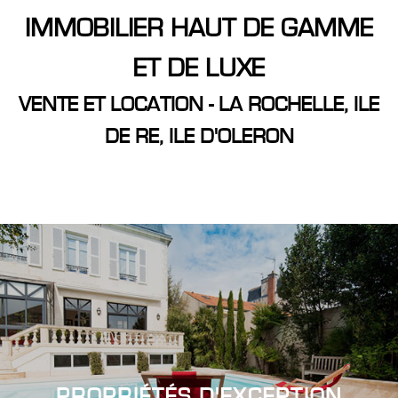
IMMOBILIER HAUT DE GAMME
ET DE LUXE
Critères supplémentaires
VENTE ET LOCATION - LA ROCHELLE, ILE
DE RE, ILE D'OLERON
Piscine
Parking
Terrasse
PROPRIÉTÉS
D'EXCEPTION