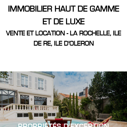
IMMOBILIER HAUT DE GAMME
ET DE LUXE
Critères supplémentaires
VENTE ET LOCATION - LA ROCHELLE, ILE
DE RE, ILE D'OLERON
Piscine
Parking
Terrasse
PROPRIÉTÉS
D'EXCEPTION