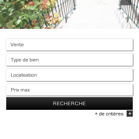
Vente
RECHERCHE
+ de critères
+
5KM
10KM
25KM