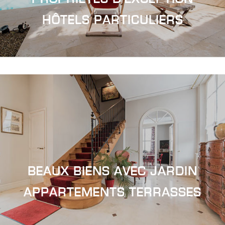
HÔTELS
PARTICULIERS
BEAUX BIENS
AVEC JARDIN
APPARTEMENTS
TERRASSES