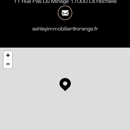
11 Rue Pas Du Minage 17000 La Rochelle
ashleyimmobilier@orange.fr
+
−