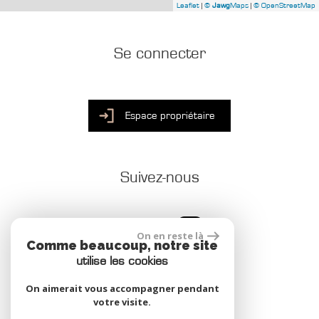
Leaflet
|
©
Jawg
Maps
|
© OpenStreetMap
Se connecter
Espace propriétaire
Suivez-nous
On en reste là
Comme beaucoup, notre site
utilise les cookies
On aimerait vous accompagner pendant
votre visite.
site réalisé par